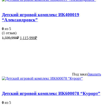
Детский игровой комплекс ИК400019
“Александровск”
0
из 5
(
1
отзыв)
Первоначальная
Текущая
1,339,990
₽
1,115,990
₽
цена
цена:
составляла
1,115,990₽.
1,339,990₽.
Под заказ
Заказать
Детский игровой комплекс ИК600078 “Курорт”
0
из 5