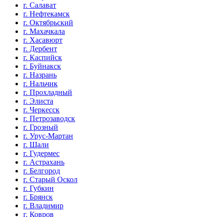
г. Салават
г. Нефтекамск
г. Октябрьский
г. Махачкала
г. Хасавюрт
г. Дербент
г. Каспийск
г. Буйнакск
г. Назрань
г. Нальчик
г. Прохладный
г. Элиста
г. Черкесск
г. Петрозаводск
г. Грозный
г. Урус-Мартан
г. Шали
г. Гудермес
г. Астрахань
г. Белгород
г. Старый Оскол
г. Губкин
г. Брянск
г. Владимир
г. Ковров