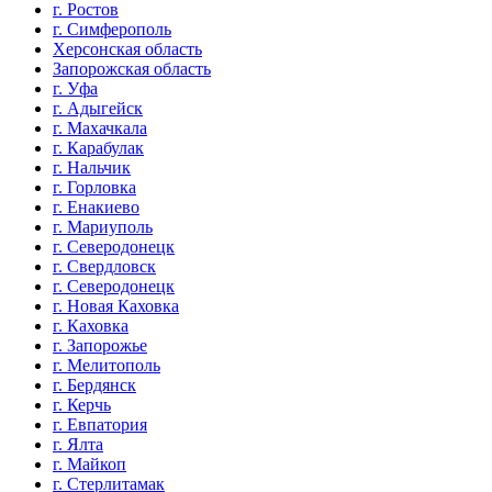
г. Ростов
г. Симферополь
Херсонская область
Запорожская область
г. Уфа
г. Адыгейск
г. Махачкала
г. Карабулак
г. Нальчик
г. Горловка
г. Енакиево
г. Мариуполь
г. Северодонецк
г. Свердловск
г. Северодонецк
г. Новая Каховка
г. Каховка
г. Запорожье
г. Мелитополь
г. Бердянск
г. Керчь
г. Евпатория
г. Ялта
г. Майкоп
г. Стерлитамак