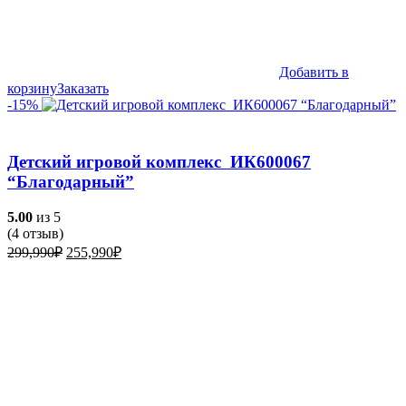
Добавить в
корзину
Заказать
-15%
Детский игровой комплекс ИК600067
“Благодарный”
5.00
из 5
(
4
отзыв)
Первоначальная
Текущая
299,990
₽
255,990
₽
цена
цена:
составляла
255,990₽.
299,990₽.