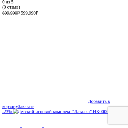
0
из 5
(
0
отзыв)
Первоначальная
Текущая
699,990
₽
599,990
₽
цена
цена:
составляла
599,990₽.
699,990₽.
Добавить в
корзину
Заказать
-23%