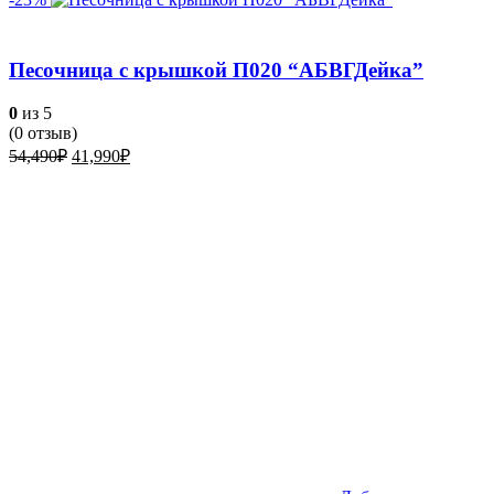
Песочница с крышкой П020 “АБВГДейка”
0
из 5
(
0
отзыв)
Первоначальная
Текущая
54,490
₽
41,990
₽
цена
цена:
составляла
41,990₽.
54,490₽.