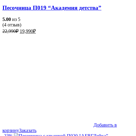
Песочница П019 “Академия детства”
5.00
из 5
(
4
отзыв)
Первоначальная
Текущая
22,990
₽
19,990
₽
цена
цена:
составляла
19,990₽.
22,990₽.
Добавить в
корзину
Заказать
-23%