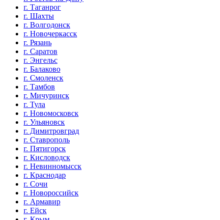
г. Таганрог
г. Шахты
г. Волгодонск
г. Новочеркасск
г. Рязань
г. Саратов
г. Энгельс
г. Балаково
г. Смоленск
г. Тамбов
г. Мичуринск
г. Тула
г. Новомосковск
г. Ульяновск
г. Димитровград
г. Ставрополь
г. Пятигорск
г. Кисловодск
г. Невинномысск
г. Краснодар
г. Сочи
г. Новороссийск
г. Армавир
г. Ейск
г. Крым