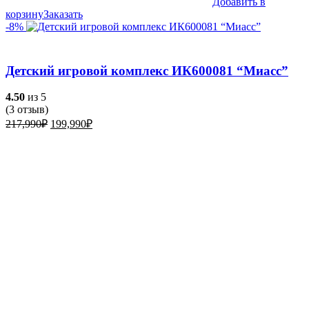
Добавить в
корзину
Заказать
-8%
Детский игровой комплекс ИК600081 “Миасс”
4.50
из 5
(
3
отзыв)
Первоначальная
Текущая
217,990
₽
199,990
₽
цена
цена:
составляла
199,990₽.
217,990₽.