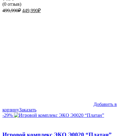
(
0
отзыв)
Первоначальная
Текущая
499,990
₽
449,990
₽
цена
цена:
составляла
449,990₽.
499,990₽.
Добавить в
корзину
Заказать
-29%
Игровой комплекс ЭКО Э0020 “Платан”