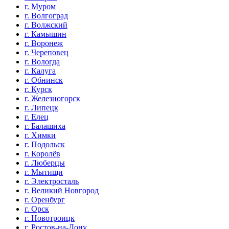
г. Муром
г. Волгоград
г. Волжский
г. Камышин
г. Воронеж
г. Череповец
г. Вологда
г. Калуга
г. Обнинск
г. Курск
г. Железногорск
г. Липецк
г. Елец
г. Балашиха
г. Химки
г. Подольск
г. Королёв
г. Люберцы
г. Мытищи
г. Электросталь
г. Великий Новгород
г. Оренбург
г. Орск
г. Новотроицк
г. Ростов-на-Дону