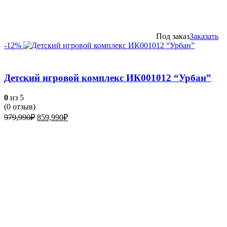
Под заказ
Заказать
-12%
Детский игровой комплекс ИК001012 “Урбан”
0
из 5
(
0
отзыв)
Первоначальная
Текущая
979,990
₽
859,990
₽
цена
цена:
составляла
859,990₽.
979,990₽.