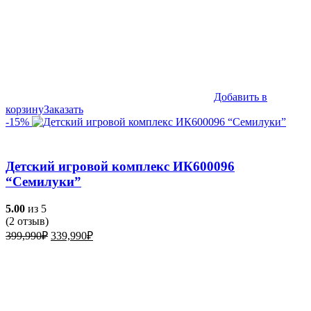
Добавить в
корзину
Заказать
-15%
Детский игровой комплекс ИК600096
“Семилуки”
5.00
из 5
(
2
отзыв)
Первоначальная
Текущая
399,990
₽
339,990
₽
цена
цена:
составляла
339,990₽.
399,990₽.