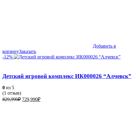
Добавить в
корзину
Заказать
-12%
Детский игровой комплекс ИК000026 “Алчевск”
0
из 5
(
1
отзыв)
Первоначальная
Текущая
829,990
₽
729,990
₽
цена
цена:
составляла
729,990₽.
829,990₽.