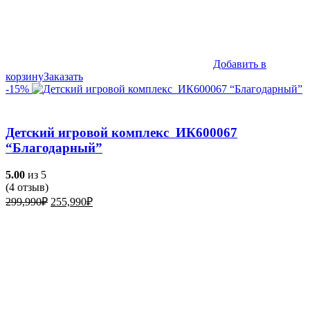
Добавить в
корзину
Заказать
-15%
Детский игровой комплекс ИК600067
“Благодарный”
5.00
из 5
(
4
отзыв)
Первоначальная
Текущая
299,990
₽
255,990
₽
цена
цена:
составляла
255,990₽.
299,990₽.