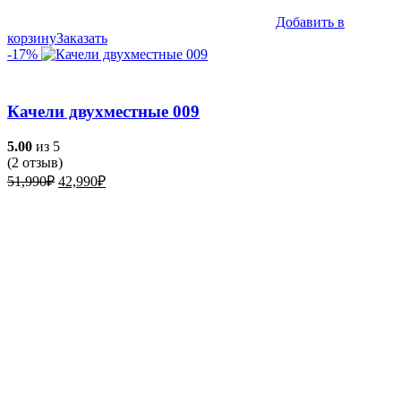
Добавить в
корзину
Заказать
-17%
Качели двухместные 009
5.00
из 5
(
2
отзыв)
Первоначальная
Текущая
51,990
₽
42,990
₽
цена
цена:
составляла
42,990₽.
51,990₽.