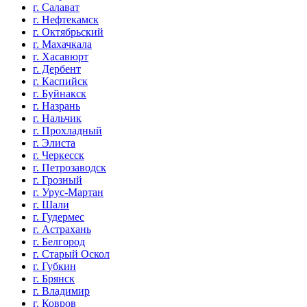
г. Салават
г. Нефтекамск
г. Октябрьский
г. Махачкала
г. Хасавюрт
г. Дербент
г. Каспийск
г. Буйнакск
г. Назрань
г. Нальчик
г. Прохладный
г. Элиста
г. Черкесск
г. Петрозаводск
г. Грозный
г. Урус-Мартан
г. Шали
г. Гудермес
г. Астрахань
г. Белгород
г. Старый Оскол
г. Губкин
г. Брянск
г. Владимир
г. Ковров