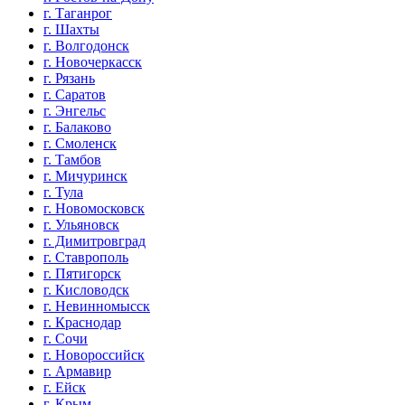
г. Таганрог
г. Шахты
г. Волгодонск
г. Новочеркасск
г. Рязань
г. Саратов
г. Энгельс
г. Балаково
г. Смоленск
г. Тамбов
г. Мичуринск
г. Тула
г. Новомосковск
г. Ульяновск
г. Димитровград
г. Ставрополь
г. Пятигорск
г. Кисловодск
г. Невинномысск
г. Краснодар
г. Сочи
г. Новороссийск
г. Армавир
г. Ейск
г. Крым