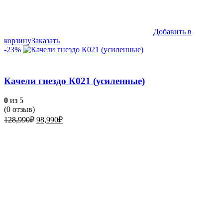
Добавить в
корзину
Заказать
-23%
Качели гнездо К021 (усиленные)
0
из 5
(
0
отзыв)
Первоначальная
Текущая
128,990
₽
98,990
₽
цена
цена:
составляла
98,990₽.
128,990₽.