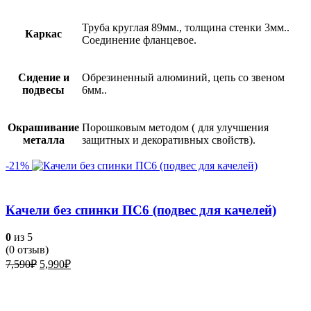
Труба круглая 89мм., толщина стенки 3мм..
Каркас
Соединение фланцевое.
Сидение и
Обрезиненный алюминий, цепь со звеном
подвесы
6мм..
Окрашивание
Порошковым методом ( для улучшения
металла
защитных и декоративных свойств).
-21%
Качели без спинки ПС6 (подвес для качелей)
0
из 5
(
0
отзыв)
Первоначальная
Текущая
7,590
₽
5,990
₽
цена
цена:
составляла
5,990₽.
7,590₽.