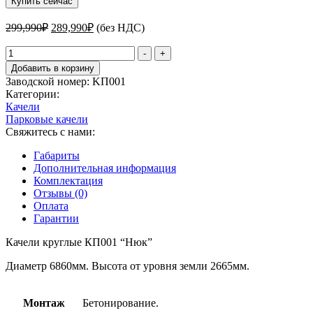
Купить сейчас
Первоначальная
Текущая
299,990
₽
289,990
₽
(без НДС)
цена
цена:
составляла
Количество
289,990₽.
-
+
товара
299,990₽.
Добавить в корзину
Качели
Заводской номер:
KП001
круглые
Категории:
КП001
Качели
"Нюк"
Парковые качели
Свяжитесь с нами:
Габариты
Дополнительная информация
Комплектация
Отзывы (0)
Оплата
Гарантии
Качели круглые КП001 “Нюк”
Диаметр 6860мм. Высота от уровня земли 2665мм.
Монтаж
Бетонирование.