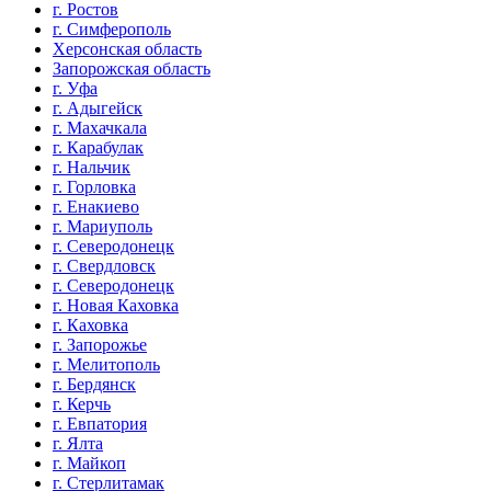
г. Ростов
г. Симферополь
Херсонская область
Запорожская область
г. Уфа
г. Адыгейск
г. Махачкала
г. Карабулак
г. Нальчик
г. Горловка
г. Енакиево
г. Мариуполь
г. Северодонецк
г. Свердловск
г. Северодонецк
г. Новая Каховка
г. Каховка
г. Запорожье
г. Мелитополь
г. Бердянск
г. Керчь
г. Евпатория
г. Ялта
г. Майкоп
г. Стерлитамак