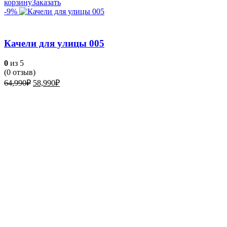
корзину
Заказать
-9%
Качели для улицы 005
0
из 5
(
0
отзыв)
Первоначальная
Текущая
64,990
₽
58,990
₽
цена
цена:
составляла
58,990₽.
64,990₽.