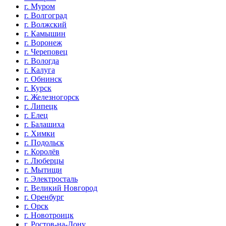
г. Муром
г. Волгоград
г. Волжский
г. Камышин
г. Воронеж
г. Череповец
г. Вологда
г. Калуга
г. Обнинск
г. Курск
г. Железногорск
г. Липецк
г. Елец
г. Балашиха
г. Химки
г. Подольск
г. Королёв
г. Люберцы
г. Мытищи
г. Электросталь
г. Великий Новгород
г. Оренбург
г. Орск
г. Новотроицк
г. Ростов-на-Дону