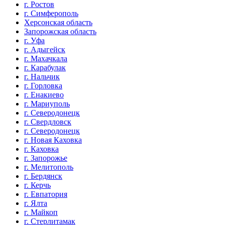
г. Ростов
г. Симферополь
Херсонская область
Запорожская область
г. Уфа
г. Адыгейск
г. Махачкала
г. Карабулак
г. Нальчик
г. Горловка
г. Енакиево
г. Мариуполь
г. Северодонецк
г. Свердловск
г. Северодонецк
г. Новая Каховка
г. Каховка
г. Запорожье
г. Мелитополь
г. Бердянск
г. Керчь
г. Евпатория
г. Ялта
г. Майкоп
г. Стерлитамак