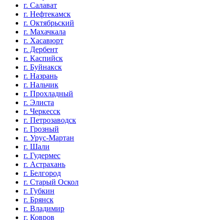
г. Салават
г. Нефтекамск
г. Октябрьский
г. Махачкала
г. Хасавюрт
г. Дербент
г. Каспийск
г. Буйнакск
г. Назрань
г. Нальчик
г. Прохладный
г. Элиста
г. Черкесск
г. Петрозаводск
г. Грозный
г. Урус-Мартан
г. Шали
г. Гудермес
г. Астрахань
г. Белгород
г. Старый Оскол
г. Губкин
г. Брянск
г. Владимир
г. Ковров