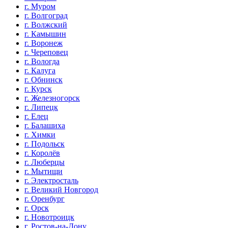
г. Муром
г. Волгоград
г. Волжский
г. Камышин
г. Воронеж
г. Череповец
г. Вологда
г. Калуга
г. Обнинск
г. Курск
г. Железногорск
г. Липецк
г. Елец
г. Балашиха
г. Химки
г. Подольск
г. Королёв
г. Люберцы
г. Мытищи
г. Электросталь
г. Великий Новгород
г. Оренбург
г. Орск
г. Новотроицк
г. Ростов-на-Дону