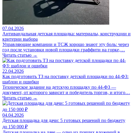
07.04.2026
Антивандальная детская площадка: материалы, конструкции и
критерии выбора
Управляющие компании и ТСЖ хорошо знают эту боль: через
год после установки новой площадки граффити на горке,…
Читать статью →
22.04.2026
Как подготовить ТЗ на поставку детской площадки по 44-ФЗ:
шаблон и ошибки
Техническое задание на детскую площадку по 44-ФЗ —
документ, от которого зависит и победитель торгов, и итого…
Читать статью →
04.04.2026
Детская площадка для дачи: 5 готовых решений по бюджету
до 150 000 ₽
Детская площадка на даче — одно из лучших вложений в