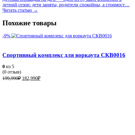
летний сезон: дети заняты, родители спокойны, а стоимост…
Читать статью →
Похожие товары
-9%
Спортивный комплекс для воркаута СКВ0016
0
из 5
(
0
отзыв)
Первоначальная
Текущая
199,990
₽
182,990
₽
цена
цена:
составляла
182,990₽.
199,990₽.