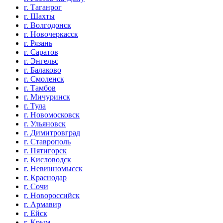
г. Таганрог
г. Шахты
г. Волгодонск
г. Новочеркасск
г. Рязань
г. Саратов
г. Энгельс
г. Балаково
г. Смоленск
г. Тамбов
г. Мичуринск
г. Тула
г. Новомосковск
г. Ульяновск
г. Димитровград
г. Ставрополь
г. Пятигорск
г. Кисловодск
г. Невинномысск
г. Краснодар
г. Сочи
г. Новороссийск
г. Армавир
г. Ейск
г. Крым